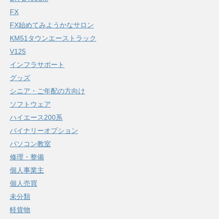
FX
FX始めてみようかなサロン
KM51タウンエーストラック
V125
インフラサポート
グッズ
シニア・ご年配の方向け
ソフトウェア
ハイエース200系
バイナリーオプション
パソコン教室
修理・整備
個人事業主
個人売買
未分類
軽貨物