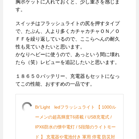
胸ポケットに入れておくと、少し重さを感じま
す。
スイッチはフラッシュライトの尻を押すタイプ
で、たぶん、人より多くカチャカチャＯＮ／Ｏ
ＦＦを繰り返しているので、ここらへんの耐久
性も見ていきたいと思います。
かなりヘビーに使うので、あっという間に壊れ
たら（笑）レビューを追記したいと思います。
１８６５０バッテリー、充電器もセットになっ
てこの性能、おすすめの一品です。
Br'Light ledフラッシュライト 【 1000ル
ーメンの超高輝度T6搭載 / USB充電式 /
IPX6防水の懐中電灯 / 5段階のライトモー
ド 】 充電器や電池付き 軍用 停電 防災対