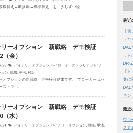
模様替え→断捨離→模様替え を、少しずつ繰 …
最近
【個
（だ
ナリーオプション 新戦略 デモ検証
DA
/22（金）
ッド
DR
7/23
バイナリーオプション
ハイローオーストラリア
,
バイナ
【ト
ション
,
戦略
,
手法
,
検証
文に
ーオプションの新戦略 デモ検証結果です。 ブローカーはハ
ーストラ …
DA
キン
ナリーオプション 新戦略 デモ検証
最近
/20（水）
ワコ
7/21
バイナリーオプション
バイナリーオプション
,
戦略
,
手法
,
２０