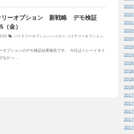
202
202
ナリーオプション 新戦略 デモ検証
202
/15（金）
202
7/19
バイナリーオプション
ハイロー
,
バイナリーオプション
,
202
201
ーオプションのデモ検証結果報告です。 今日はトレードタイ
201
少なかっ …
201
201
201
201
201
201
201
201
201