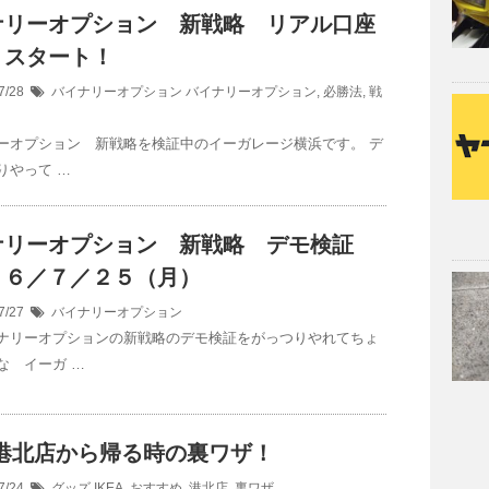
ナリーオプション 新戦略 リアル口座
 スタート！
7/28
バイナリーオプション
バイナリーオプション
,
必勝法
,
戦
ーオプション 新戦略を検証中のイーガレージ横浜です。 デ
りやって …
ナリーオプション 新戦略 デモ検証
１６／７／２５（月）
7/27
バイナリーオプション
ナリーオプションの新戦略のデモ検証をがっつりやれてちょ
な イーガ …
A港北店から帰る時の裏ワザ！
7/24
グッズ
IKEA
,
おすすめ
,
港北店
,
裏ワザ