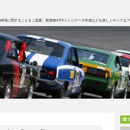
WEBに関することをご提案。軽貨物やFXインジゲータ作成などを楽しくやってる