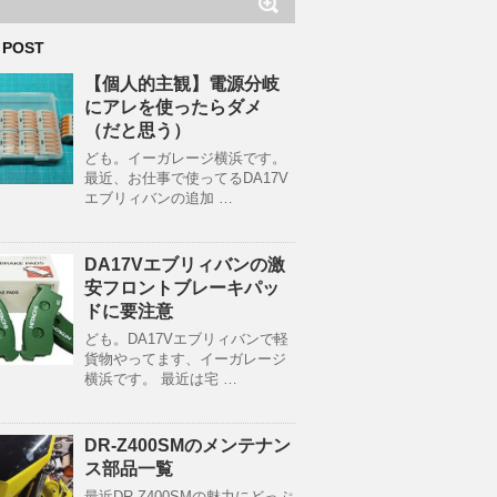
 POST
【個人的主観】電源分岐
にアレを使ったらダメ
（だと思う）
ども。イーガレージ横浜です。
最近、お仕事で使ってるDA17V
エブリィバンの追加 …
DA17Vエブリィバンの激
安フロントブレーキパッ
ドに要注意
ども。DA17Vエブリィバンで軽
貨物やってます、イーガレージ
横浜です。 最近は宅 …
DR-Z400SMのメンテナン
ス部品一覧
最近DR-Z400SMの魅力にどっぷ