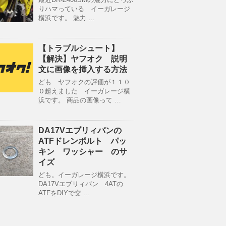
りハマっている イーガレージ
横浜です。 魅力 …
【トラブルシュート】
【解決】ヤフオク 説明
文に画像を挿入する方法
ども ヤフオクの評価が１１０
０超えました イーガレージ横
浜です。 商品の画像って …
DA17Vエブリィバンの
ATFドレンボルト パッ
キン ワッシャー のサ
イズ
ども。イーガレージ横浜です。
DA17Vエブリィバン 4ATの
ATFをDIYで交 …