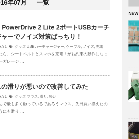
6年07月 」 一覧
NEW
r PowerDrive 2 Lite 2ポートUSBカーチ
ジャーでノイズ対策ばっちり！
7/31
グッズ
USBカーチャージャー
,
ケーブル
,
ノイズ
,
充電
たら、シートベルトとスマホを充電！がお約束の動作になっ
ーガレージ …
スの滑りが悪いので改善してみた
7/31
グッズ
マウス
,
滑り
,
軽い
ちで最も多く触っているであろうマウス、先日買い換えたの
うにも滑り …