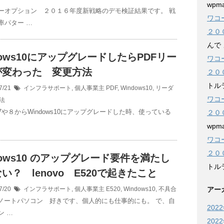
wpma
ーオプション ２０１６年度新戦略のデモ検証結果です。 戦
ワコ
率パター …
２０
んで
dows10にアップグレードしたらPDFリー
ワコ
が変わった 変更方法
２０
トル
7/21
インフラサポート
,
個人事業主
PDF
,
Windows10
,
リーダ
ワコ
法
ws7や８からWindows10にアップグレードした時、使っている
２０
wpma
ワコ
２０
dows10 のアップグレード要件を満たし
トル
い？ lenovo E520で起きたこと
7/20
インフラサポート
,
個人事業主
E520
,
Windows10
,
不具合
アー
voのノートパソコン 好きです、個人的にも仕事的にも。 で、自
202
ン …
202