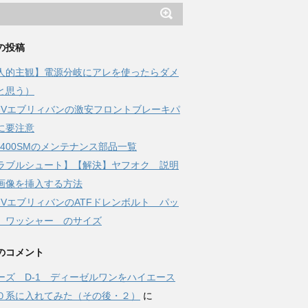
の投稿
人的主観】電源分岐にアレを使ったらダメ
と思う）
17Vエブリィバンの激安フロントブレーキパ
に要注意
-Z400SMのメンテナンス部品一覧
ラブルシュート】【解決】ヤフオク 説明
画像を挿入する方法
17VエブリィバンのATFドレンボルト パッ
 ワッシャー のサイズ
のコメント
ーズ D-1 ディーゼルワンをハイエース
０系に入れてみた（その後・２）
に