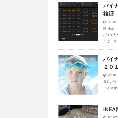
バイ
検証
2016/0
略
,
手法
バイナリ
モばっか
バイ
２０
2016/0
最近バイ
っと幸せ
IKE
2016/0