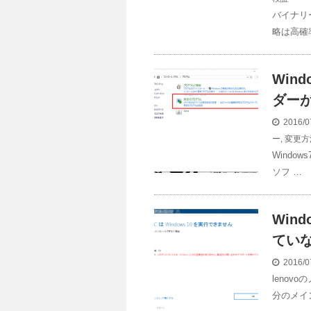
バイナリ
略は高確
Win
ダー
2016/0
ー
,
変更方
Windo
ソフ …
Win
ていな
2016/0
leno
分のメイ