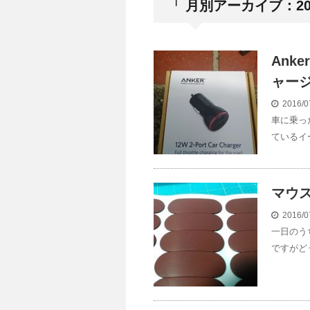
「 月別アーカイブ：201
Anke
ャー
2016/0
車に乗っ
ているイ
マウ
2016/0
一日のう
ですがど