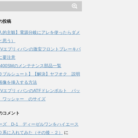
の投稿
人的主観】電源分岐にアレを使ったらダメ
と思う）
17Vエブリィバンの激安フロントブレーキパ
に要注意
-Z400SMのメンテナンス部品一覧
ラブルシュート】【解決】ヤフオク 説明
画像を挿入する方法
17VエブリィバンのATFドレンボルト パッ
 ワッシャー のサイズ
のコメント
ーズ D-1 ディーゼルワンをハイエース
０系に入れてみた（その後・２）
に