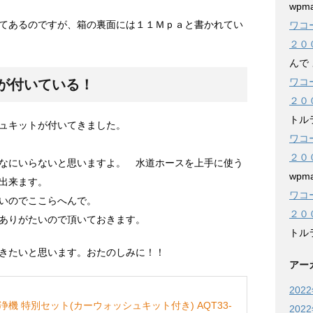
wpma
てあるのですが、箱の裏面には１１Ｍｐａと書かれてい
ワコ
２０
んで
ワコ
が付いている！
２０
トル
ュキットが付いてきました。
ワコ
２０
なにいらないと思いますよ。 水道ホースを上手に使う
wpma
出来ます。
ワコ
いのでここらへんで。
２０
ありがたいので頂いておきます。
トル
きたいと思います。おたのしみに！！
アー
202
洗浄機 特別セット(カーウォッシュキット付き) AQT33-
202