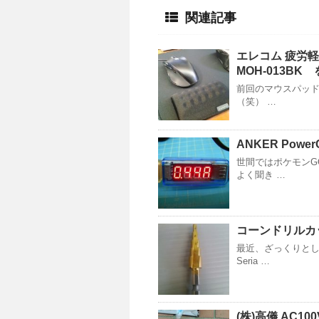
関連記事
エレコム 疲労軽
MOH-013B
前回のマウスパッド
（笑） …
ANKER Pow
世間ではポケモンG
よく聞き …
コーンドリルカ
最近、ざっくりとし
Seria …
(株)高儀 AC1