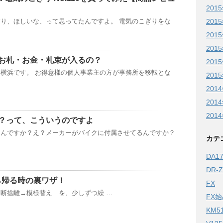
201
201
り、ほしいな、って思ってたんですよ。 電気のこぎりをな
201
201
お札・お金・札束が入るの？
201
横浜です。 お得意様の個人事業主の方が事務所を移転とな
201
201
201
201
？って、こういうのですよ
なんですか？え？メーカーがバイクに付属させてるんですか？
カテ
DA
DR-
から帰る時の裏ワザ！
FX
断捨離→模様替え を、少しずつ繰 …
FX
KM