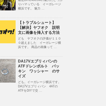
りハマっている イーガレージ
横浜です。 魅力 …
【トラブルシュート】
【解決】ヤフオク 説明
文に画像を挿入する方法
ども ヤフオクの評価が１１０
０超えました イーガレージ横
浜です。 商品の画像って …
DA17Vエブリィバンの
ATFドレンボルト パッ
キン ワッシャー のサ
イズ
ども。イーガレージ横浜です。
DA17Vエブリィバン 4ATの
ATFをDIYで交 …