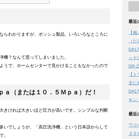
最近
【個
ならわかりますが、ボッシュ製品、いろいろなところに
（だ
DA
浄機？なんて思ってしまいました。
ッド
ようで、ホームセンターで見かけることもなかったので
DR
【ト
文に
DA
ｐａ（または１０．５Ｍｐａ）だ！
キン
が大きければ大きいほど圧力が高いです。シンプルな判断
最近
ワコ
多いでしょうが、「高圧洗浄機」という日本語からして
２０
で。