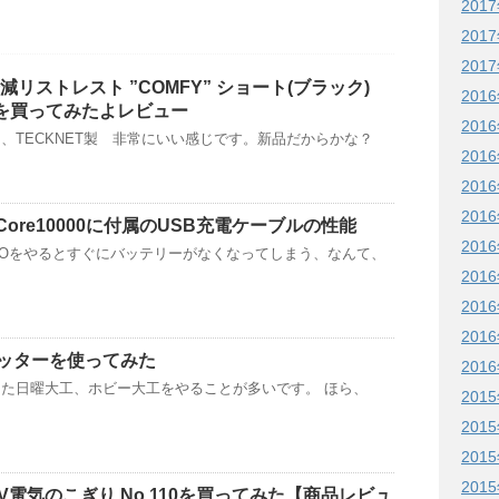
201
201
201
減リストレスト ”COMFY” ショート(ブラック)
201
K を買ってみたよレビュー
201
、TECKNET製 非常にいい感じです。新品だからかな？
201
201
201
erCore10000に付属のUSB充電ケーブルの性能
201
Oをやるとすぐにバッテリーがなくなってしまう、なんて、
201
201
201
ッターを使ってみた
201
た日曜大工、ホビー大工をやることが多いです。 ほら、
201
201
201
201
00V電気のこぎり No.110を買ってみた【商品レビュ