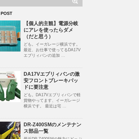
 POST
【個人的主観】電源分岐
にアレを使ったらダメ
（だと思う）
ども。イーガレージ横浜です。
最近、お仕事で使ってるDA17V
エブリィバンの追加 …
DA17Vエブリィバンの激
安フロントブレーキパッ
ドに要注意
ども。DA17Vエブリィバンで軽
貨物やってます、イーガレージ
横浜です。 最近は宅 …
DR-Z400SMのメンテナン
ス部品一覧
最近DR-Z400SMの魅力にどっぷ