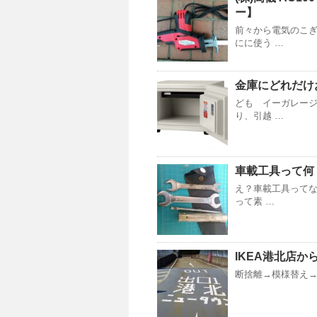
ー】
前々から電気のこぎ
にに使う …
金庫にどれだけ
ども イーガレージ
り、引越 …
車載工具って何
え？車載工具って
って素 …
IKEA港北店
断捨離→模様替え→