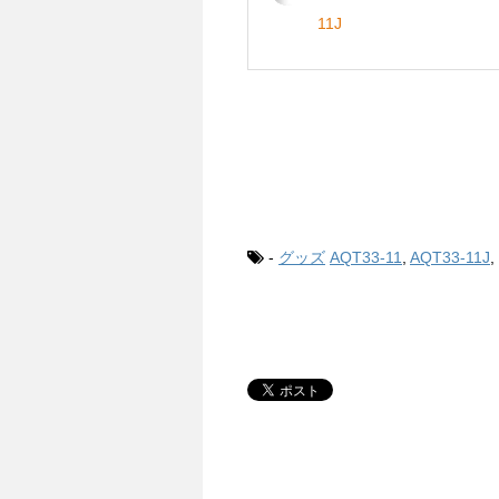
11J
-
グッズ
AQT33-11
,
AQT33-11J
,