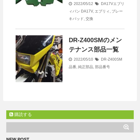
2022/05/12
DA17Vエブリ
ィバン
DA17V
,
エブリィ
,
ブレー
キパッド
,
交換
DR-Z400SMのメン
テナンス部品一覧
2022/05/10
DR-Z400SM
品番
,
純正部品
,
部品番号
購読する
NEW POST