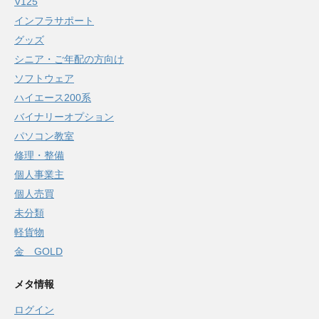
V125
インフラサポート
グッズ
シニア・ご年配の方向け
ソフトウェア
ハイエース200系
バイナリーオプション
パソコン教室
修理・整備
個人事業主
個人売買
未分類
軽貨物
金 GOLD
メタ情報
ログイン