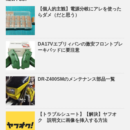
【個人的主観】電源分岐にアレを使った
らダメ（だと思う）
DA17Vエブリィバンの激安フロントブレ
ーキパッドに要注意
DR-Z400SMのメンテナンス部品一覧
【トラブルシュート】【解決】ヤフオ
ク 説明文に画像を挿入する方法