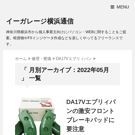
MENU
イーガレージ横浜通信
神奈川県横浜市から個人事業主向けにパソコン・WEBに関することをご提
案。軽貨物やFXインジゲータ作成などを楽しくやってるフリーランスで
す。
ホーム
>
修理・整備
>
DA17Vエブリィバン
>
「 月別アーカイブ：2022年05月
」 一覧
DA17Vエブリィバ
ンの激安フロント
ブレーキパッドに
要注意