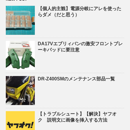
【個人的主観】電源分岐にアレを使った
らダメ（だと思う）
DA17Vエブリィバンの激安フロントブレ
ーキパッドに要注意
DR-Z400SMのメンテナンス部品一覧
【トラブルシュート】【解決】ヤフオ
ク 説明文に画像を挿入する方法