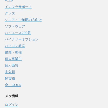
V125
インフラサポート
グッズ
シニア・ご年配の方向け
ソフトウェア
ハイエース200系
バイナリーオプション
パソコン教室
修理・整備
個人事業主
個人売買
未分類
軽貨物
金 GOLD
メタ情報
ログイン