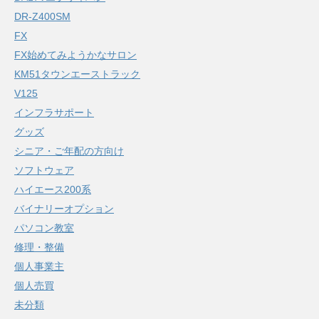
DR-Z400SM
FX
FX始めてみようかなサロン
KM51タウンエーストラック
V125
インフラサポート
グッズ
シニア・ご年配の方向け
ソフトウェア
ハイエース200系
バイナリーオプション
パソコン教室
修理・整備
個人事業主
個人売買
未分類