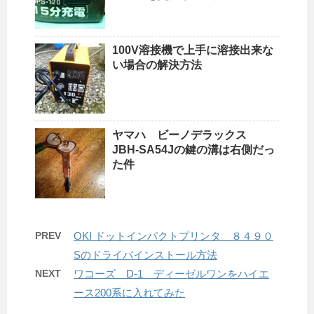
100V溶接機で上手に溶接出来な
い場合の解決方法
ヤマハ ビーノデラックス
JBH-SA54Jの鍵の溝は右側だっ
た件
PREV
OKI ドットインパクトプリンタ ８４９０
Sのドライバインストール方法
NEXT
ワコーズ D-1 ディーゼルワンをハイエ
ース200系に入れてみた