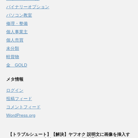
バイナリーオプション
パソコン教室
修理・整備
個人事業主
個人売買
未分類
軽貨物
金 GOLD
メタ情報
ログイン
投稿フィード
コメントフィード
WordPress.org
【トラブルシュート】【解決】ヤフオク 説明文に画像を挿入す