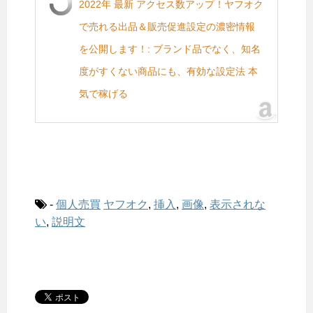
2022年 最新 アクセス数アップ！ヤフオク
で売れる出品＆販売促進設定の濃密情報
を公開します！: ブランド品でなく、知名
度がすくない商品にも、有効な設定法 本
気で稼げる
-
個人売買
ヤフオク
,
挿入
,
画像
,
表示されな
い
,
説明文