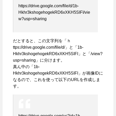
https://drive.google.com/file/d/1b-
Hkhr3kshogehogekRD6xXKH5SIFI/vie
w?usp=sharing
だとすると、この文字列を「ｈ
ttps://drive.google.com/file/d/」と「1b-
Hkhr3kshogehogekRD6xXKH5SIFI」と「/view?
usp=sharing」に分けます。
真ん中の「1b-
Hkhr3kshogehogekRD6xXKH5SIFI」が画像IDに
なるので、これを使って以下のURLを作成しま
す。
https://drive.google.com/uc?id=1b-