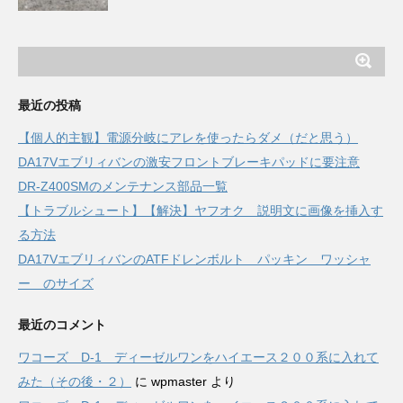
最近の投稿
【個人的主観】電源分岐にアレを使ったらダメ（だと思う）
DA17Vエブリィバンの激安フロントブレーキパッドに要注意
DR-Z400SMのメンテナンス部品一覧
【トラブルシュート】【解決】ヤフオク 説明文に画像を挿入す
る方法
DA17VエブリィバンのATFドレンボルト パッキン ワッシャ
ー のサイズ
最近のコメント
ワコーズ D-1 ディーゼルワンをハイエース２００系に入れて
みた（その後・２）
に
wpmaster
より