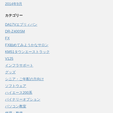
2014年9月
カテゴリー
DA17Vエブリィバン
DR-Z400SM
FX
FX始めてみようかなサロン
KM51タウンエーストラック
V125
インフラサポート
グッズ
シニア・ご年配の方向け
ソフトウェア
ハイエース200系
バイナリーオプション
パソコン教室