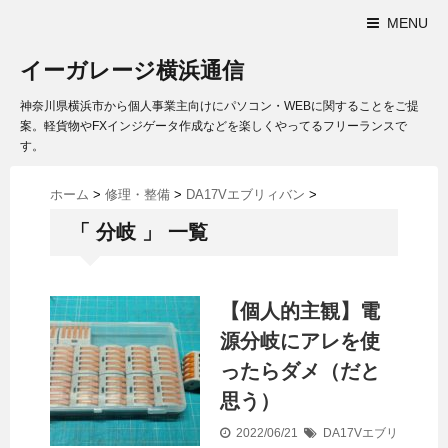
MENU
イーガレージ横浜通信
神奈川県横浜市から個人事業主向けにパソコン・WEBに関することをご提
案。軽貨物やFXインジゲータ作成などを楽しくやってるフリーランスで
す。
ホーム
>
修理・整備
>
DA17Vエブリィバン
>
「 分岐 」 一覧
【個人的主観】電
源分岐にアレを使
ったらダメ（だと
思う）
2022/06/21
DA17Vエブリ