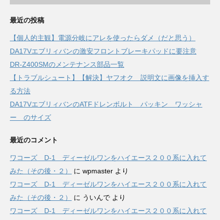
最近の投稿
【個人的主観】電源分岐にアレを使ったらダメ（だと思う）
DA17Vエブリィバンの激安フロントブレーキパッドに要注意
DR-Z400SMのメンテナンス部品一覧
【トラブルシュート】【解決】ヤフオク 説明文に画像を挿入す
る方法
DA17VエブリィバンのATFドレンボルト パッキン ワッシャ
ー のサイズ
最近のコメント
ワコーズ D-1 ディーゼルワンをハイエース２００系に入れて
みた（その後・２）
に
wpmaster
より
ワコーズ D-1 ディーゼルワンをハイエース２００系に入れて
みた（その後・２）
に
ういんで
より
ワコーズ D-1 ディーゼルワンをハイエース２００系に入れて