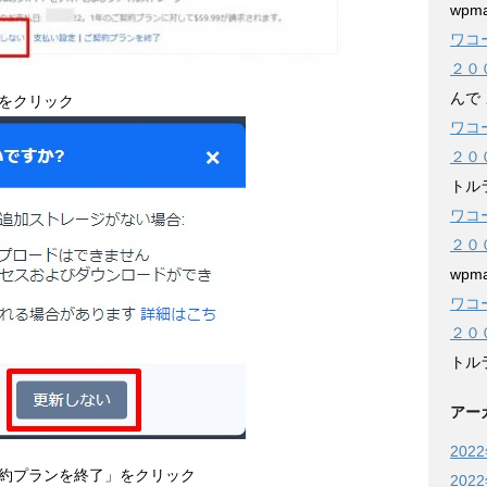
wpma
ワコ
２０
んで
をクリック
ワコ
２０
トル
ワコ
２０
wpma
ワコ
２０
トル
アー
202
約プランを終了」をクリック
202