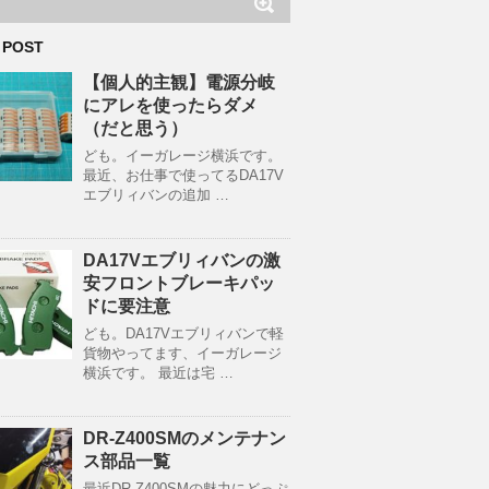
 POST
【個人的主観】電源分岐
にアレを使ったらダメ
（だと思う）
ども。イーガレージ横浜です。
最近、お仕事で使ってるDA17V
エブリィバンの追加 …
DA17Vエブリィバンの激
安フロントブレーキパッ
ドに要注意
ども。DA17Vエブリィバンで軽
貨物やってます、イーガレージ
横浜です。 最近は宅 …
DR-Z400SMのメンテナン
ス部品一覧
最近DR-Z400SMの魅力にどっぷ