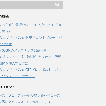
の投稿
人的主観】電源分岐にアレを使ったらダメ
と思う）
17Vエブリィバンの激安フロントブレーキパ
に要注意
-Z400SMのメンテナンス部品一覧
ラブルシュート】【解決】ヤフオク 説明
画像を挿入する方法
17VエブリィバンのATFドレンボルト パッ
 ワッシャー のサイズ
のコメント
ーズ D-1 ディーゼルワンをハイエース
０系に入れてみた（その後・２）
に