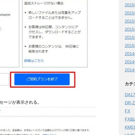
201
201
201
201
201
201
201
201
201
カテ
DA
セージが表示される。
DR-
FX
FX
KM