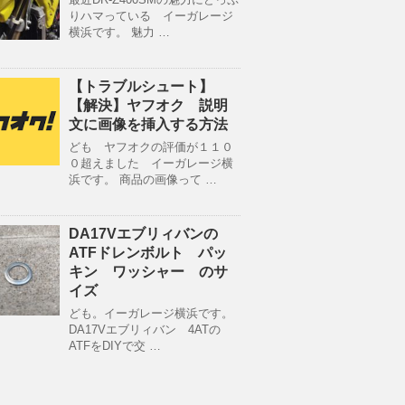
りハマっている イーガレージ
横浜です。 魅力 …
【トラブルシュート】
【解決】ヤフオク 説明
文に画像を挿入する方法
ども ヤフオクの評価が１１０
０超えました イーガレージ横
浜です。 商品の画像って …
DA17Vエブリィバンの
ATFドレンボルト パッ
キン ワッシャー のサ
イズ
ども。イーガレージ横浜です。
DA17Vエブリィバン 4ATの
ATFをDIYで交 …