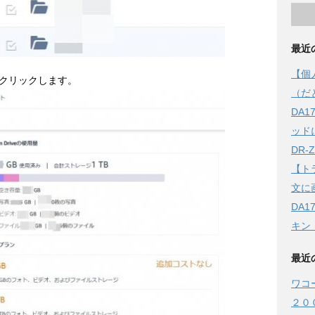
最近
【個
クリックします。
（だ
DA
ッド
DR
【ト
文に
DA
キン
最近
ワコ
２０