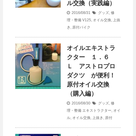
ル交換（実践編）
2016/08/31
グッズ
,
修
理・整備
V125
,
オイル交換
,
上抜
き
,
原付バイク
オイルエキストラ
クター １．６
Ｌ アストロプロ
ダクツ が便利！
原付オイル交換
（購入編）
2016/08/30
グッズ
,
修
理・整備
エキストラクター
,
オイ
ル
,
オイル交換
,
上抜き
,
原付