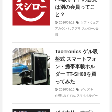
は別の会員ってこ
と？
2016/08/19
ソフトウェア
アカウント
,
アプリ
,
スシロー
,
会
員
TaoTronics ゲル吸
盤式 スマートフォ
ン・携帯車載ホル
ダー TT-SH08を買
ってみた
2016/08/15
グッズ
tt-
sh08
,
おすすめ
,
スマホホルダー