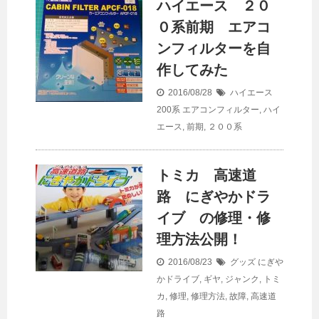
ハイエース ２０
０系前期 エアコ
ンフィルターを自
作してみた
2016/08/28
ハイエース
200系
エアコンフィルター
,
ハイ
エース
,
前期
,
２００系
トミカ 高速道
路 にぎやかドラ
イブ の修理・修
理方法公開！
2016/08/23
グッズ
にぎや
かドライブ
,
ギヤ
,
ジャンク
,
トミ
カ
,
修理
,
修理方法
,
故障
,
高速道
路