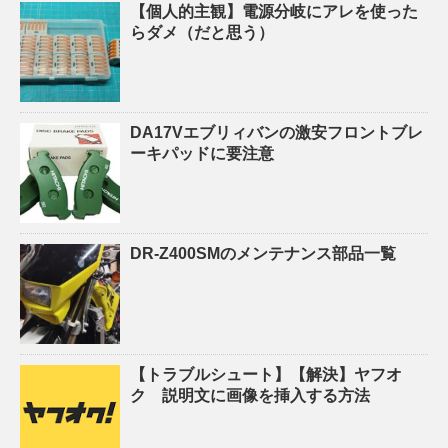
【個人的主観】電源分岐にアレを使った
らダメ（だと思う）
DA17Vエブリィバンの激安フロントブレ
ーキパッドに要注意
DR-Z400SMのメンテナンス部品一覧
【トラブルシュート】【解決】ヤフオ
ク 説明文に画像を挿入する方法