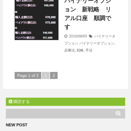
バイナリーオプシ
ョン 新戦略 リ
アル口座 順調で
す
2016/08/05
バイナリーオ
プション
バイナリーオプション
,
必勝法
,
戦略
,
手法
Page 1 of 2
1
2
購読する
NEW POST