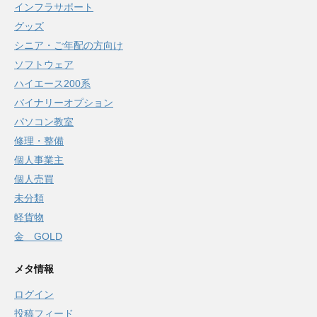
インフラサポート
グッズ
シニア・ご年配の方向け
ソフトウェア
ハイエース200系
バイナリーオプション
パソコン教室
修理・整備
個人事業主
個人売買
未分類
軽貨物
金 GOLD
メタ情報
ログイン
投稿フィード