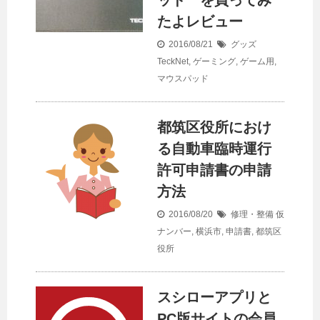
ッド を買ってみ
たよレビュー
2016/08/21
グッズ
TeckNet
,
ゲーミング
,
ゲーム用
,
マウスパッド
都筑区役所におけ
る自動車臨時運行
許可申請書の申請
方法
2016/08/20
修理・整備
仮
ナンバー
,
横浜市
,
申請書
,
都筑区
役所
スシローアプリと
PC版サイトの会員