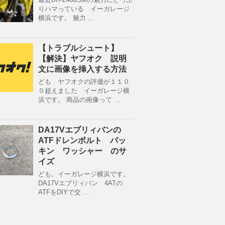
りハマっている イーガレージ
横浜です。 魅力 …
【トラブルシュート】
【解決】ヤフオク 説明
文に画像を挿入する方法
ども ヤフオクの評価が１１０
０超えました イーガレージ横
浜です。 商品の画像って …
DA17Vエブリィバンの
ATFドレンボルト パッ
キン ワッシャー のサ
イズ
ども。イーガレージ横浜です。
DA17Vエブリィバン 4ATの
ATFをDIYで交 …