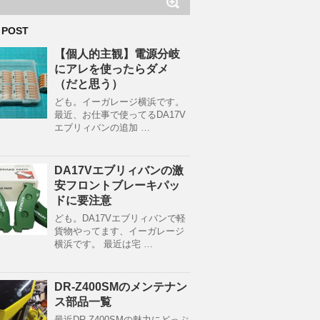
 POST
【個人的主観】電源分岐
にアレを使ったらダメ
（だと思う）
ども。イーガレージ横浜です。
最近、お仕事で使ってるDA17V
エブリィバンの追加 …
DA17Vエブリィバンの激
安フロントブレーキパッ
ドに要注意
ども。DA17Vエブリィバンで軽
貨物やってます、イーガレージ
横浜です。 最近は宅 …
DR-Z400SMのメンテナン
ス部品一覧
最近DR-Z400SMの魅力にどっぷ