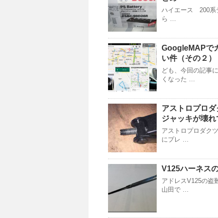
ハイエース 200
ら …
GoogleMA
い件（その２）
ども、今回の記事
くなった …
アストロプロダ
ジャッキが壊れ
アストロプロダクツ
にプレ …
V125ハーネ
アドレスV125の
山田で …