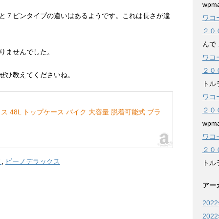
wpma
と７ピンタイプの違いはあるようです。これは長さが違
ワコ
２０
んで
りませんでした。
ワコ
２０
ぜひ教えてくださいね。
トル
ワコ
２０
ックス 48L トップケース バイク 大容量 脱着可能式 ブラ
wpma
ワコ
２０
ノ
,
ビーノデラックス
トル
アー
202
202