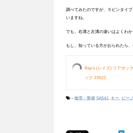
調べてみたのですが、５ピンタイプ
いますね。
でも、右溝と左溝の違いはよくわか
もし、知っている方がおられたら、
Ray's (レイズ) リアボ
ック 23522
-
修理・整備
SA54J
,
キー
,
ビー