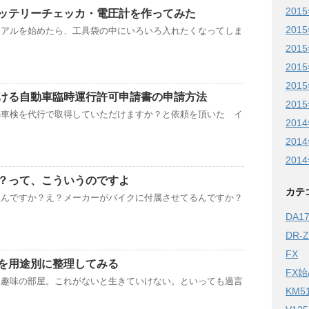
201
ッテリーチェッカ・電圧計を作ってみた
201
ーアルを始めたら、工具袋の中にいろいろ入れたくなってしま
201
201
201
ける自動車臨時運行許可申請書の申請方法
201
の車検を代行で取得していただけますか？と依頼を頂いた イ
201
201
201
？って、こういうのですよ
カテ
なんですか？え？メーカーがバイクに付属させてるんですか？
DA
DR-
FX
を用途別に整理してみる
FX
、趣味の部屋。これがないと生きていけない。といっても過言
KM