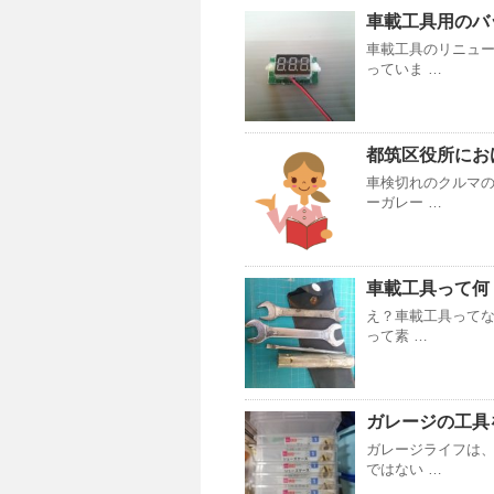
車載工具用のバ
車載工具のリニュ
っていま …
都筑区役所にお
車検切れのクルマ
ーガレー …
車載工具って何
え？車載工具って
って素 …
ガレージの工具
ガレージライフは
ではない …