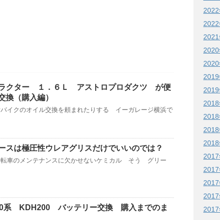
202
202
202
202
202
201
ラクター １．６Ｌ アストロプロダクツ が便
201
交換（購入編）
201
付バイクのオイル交換を頼まれたりする イーガレージ横浜で
201
201
201
ースは極圧性ウレアグリスだけでいいのでは？
201
自転車のメンテナンスに欠かせないケミカル そう グリー
201
201
201
0系 KDH200 バッテリー交換 購入までのま
201