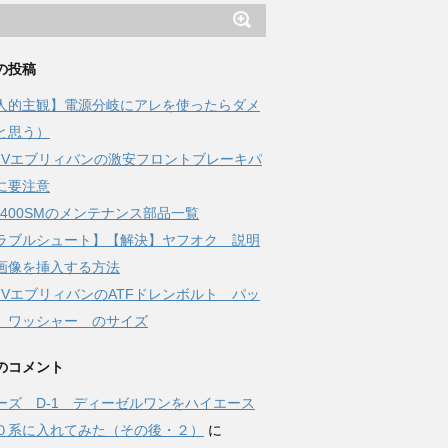
の投稿
人的主観】電源分岐にアレを使ったらダメ
と思う）
17Vエブリィバンの激安フロントブレーキパ
に要注意
-Z400SMのメンテナンス部品一覧
ラブルシュート】【解決】ヤフオク 説明
画像を挿入する方法
17VエブリィバンのATFドレンボルト パッ
 ワッシャー のサイズ
のコメント
ーズ D-1 ディーゼルワンをハイエース
０系に入れてみた（その後・２）
に