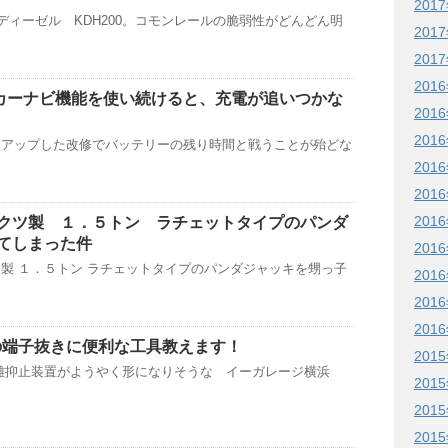
201
系ディーゼル KDH200。コモンレールの脆弱性がどんどん明
201
201
201
Pでカーナビ機能を使い続けると、充電が追いつかな
201
201
にアップした改修でバッテリーの残り時間と戦うことが殆どな
201
201
201
クツ製 １．５トン ラチェットタイプのパンダ
てしまった件
201
製 １．５トン ラチェットタイプのパンダジャッキを甥っ子
201
201
201
スの端子抜きに便利な工具教えます！
201
盗難抑止装置がようやく形になりそうな イーガレージ横浜
201
201
201