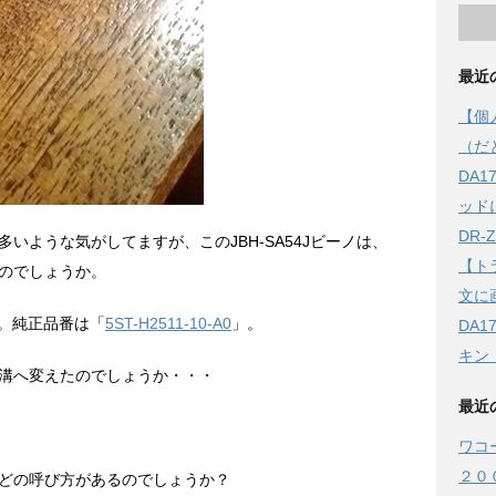
最近
【個
（だ
DA
ッド
DR
いような気がしてますが、このJBH-SA54Jビーノは、
【ト
のでしょうか。
文に
ね。純正品番は「
5ST-H2511-10-A0
」。
DA
キン
溝へ変えたのでしょうか・・・
最近
ワコ
２０
どの呼び方があるのでしょうか？