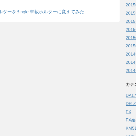
201
ダーをBingle 車載ホルダーに変えてみた
201
201
201
201
201
201
201
201
カテ
DA
DR-
FX
FX
KM