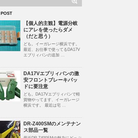
 POST
【個人的主観】電源分岐
にアレを使ったらダメ
（だと思う）
ども。イーガレージ横浜です。
最近、お仕事で使ってるDA17V
エブリィバンの追加 …
DA17Vエブリィバンの激
安フロントブレーキパッ
ドに要注意
ども。DA17Vエブリィバンで軽
貨物やってます、イーガレージ
横浜です。 最近は宅 …
DR-Z400SMのメンテナン
ス部品一覧
最近DR-Z400SMの魅力にどっぷ