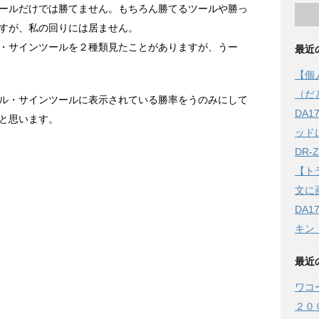
ールだけでは勝てません。もちろん勝てるツールや勝っ
すが、私の回りには居ません。
・サインツールを２種類見たことがありますが、うー
最近
【個
（だ
ル・サインツールに表示されている勝率をうのみにして
DA
と思います。
ッド
DR
【ト
文に
DA
キン
最近
ワコ
２０