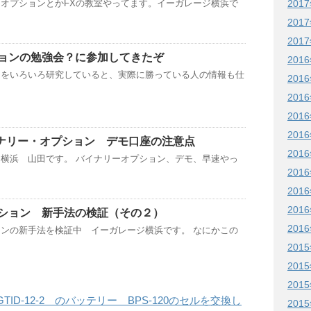
201
オプションとかFXの教室やってます。イーガレージ横浜で
201
201
ョンの勉強会？に参加してきたぞ
201
ンをいろいろ研究していると、実際に勝っている人の情報も仕
201
201
201
201
バイナリー・オプション デモ口座の注意点
201
横浜 山田です。 バイナリーオプション、デモ、早速やっ
201
201
201
ション 新手法の検証（その２）
201
ンの新手法を検証中 イーガレージ横浜です。 なにかこの
201
201
201
ID-12-2 のバッテリー BPS-120のセルを交換し
201