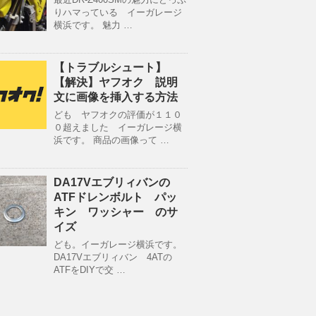
りハマっている イーガレージ
横浜です。 魅力 …
【トラブルシュート】
【解決】ヤフオク 説明
文に画像を挿入する方法
ども ヤフオクの評価が１１０
０超えました イーガレージ横
浜です。 商品の画像って …
DA17Vエブリィバンの
ATFドレンボルト パッ
キン ワッシャー のサ
イズ
ども。イーガレージ横浜です。
DA17Vエブリィバン 4ATの
ATFをDIYで交 …