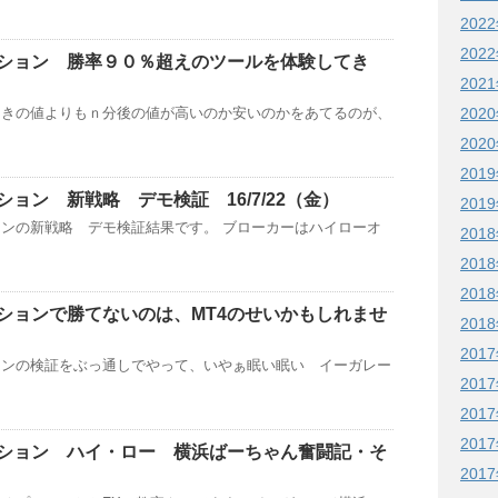
202
202
ション 勝率９０％超えのツールを体験してき
202
202
ときの値よりもｎ分後の値が高いのか安いのかをあてるのが、
202
201
ョン 新戦略 デモ検証 16/7/22（金）
201
ンの新戦略 デモ検証結果です。 ブローカーはハイローオ
201
201
201
ションで勝てないのは、MT4のせいかもしれませ
201
201
ョンの検証をぶっ通しでやって、いやぁ眠い眠い イーガレー
201
201
201
ション ハイ・ロー 横浜ばーちゃん奮闘記・そ
201