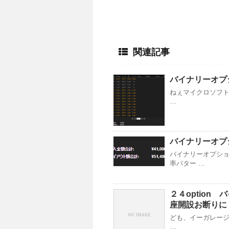
関連記事
バイナリーオプ
ねぇマイクロソフト
…
バイナリーオプシ
バイナリーオプショ
率パター …
２４optio
座開設お断りに
ども、イーガレージ横
…