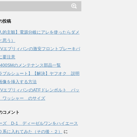
の投稿
人的主観】電源分岐にアレを使ったらダメ
と思う）
17Vエブリィバンの激安フロントブレーキパ
に要注意
-Z400SMのメンテナンス部品一覧
ラブルシュート】【解決】ヤフオク 説明
画像を挿入する方法
17VエブリィバンのATFドレンボルト パッ
 ワッシャー のサイズ
のコメント
ーズ D-1 ディーゼルワンをハイエース
０系に入れてみた（その後・２）
に