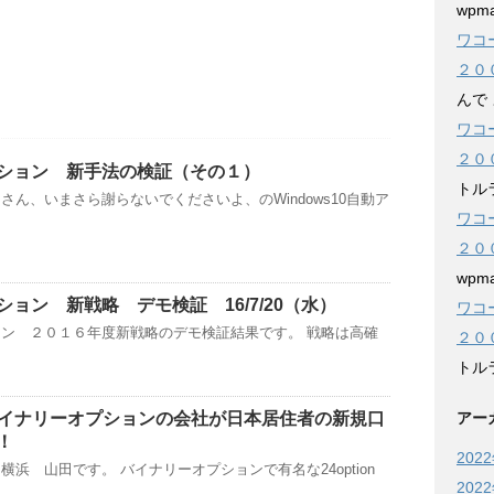
wpma
ワコ
２０
んで
ワコ
２０
ション 新手法の検証（その１）
トル
さん、いまさら謝らないでくださいよ、のWindows10自動ア
ワコ
２０
wpma
ョン 新戦略 デモ検証 16/7/20（水）
ワコ
ン ２０１６年度新戦略のデモ検証結果です。 戦略は高確
２０
トル
アー
n バイナリーオプションの会社が日本居住者の新規口
！
202
浜 山田です。 バイナリーオプションで有名な24option
202